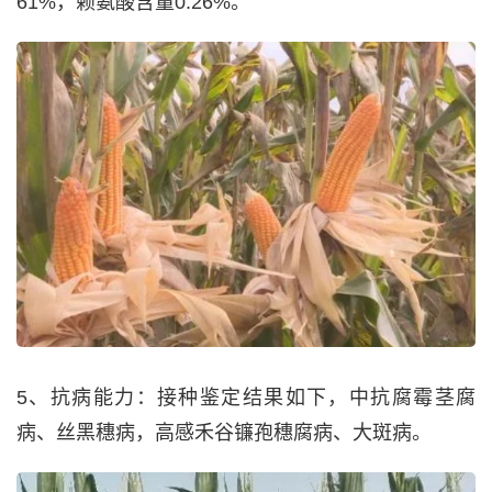
61%，赖氨酸含量0.26%。
5、抗病能力：接种鉴定结果如下，中抗腐霉茎腐
病、丝黑穗病，高感禾谷镰孢穗腐病、大斑病。