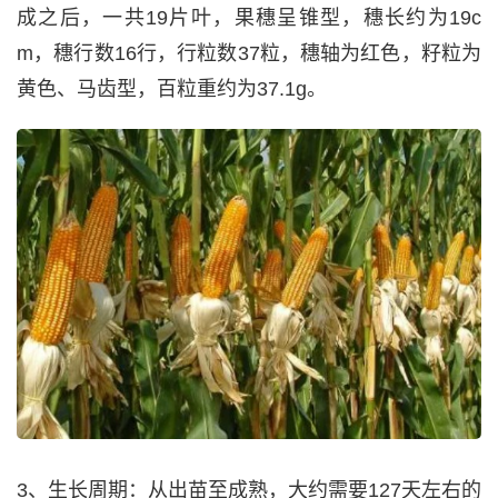
成之后，一共19片叶，果穗呈锥型，穗长约为19c
m，穗行数16行，行粒数37粒，穗轴为红色，籽粒为
黄色、马齿型，百粒重约为37.1g。
3、生长周期：从出苗至成熟，大约需要127天左右的