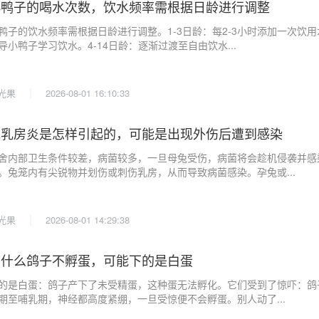
小鸭子的喝水次数，饮水频率需根据日龄进行调整
鸭子的饮水频率需根据日龄进行调整。1-3日龄：每2-3小时添加一次饮
导小鸭子学习饮水。4-14日龄：逐渐过渡至自由饮水...
|
光果
2026-08-01 16:10:33
兔乳房炎是怎样引起的，可能是出现外伤后遭到感染
舍内部卫生条件较差，病菌较多，一旦母兔受伤，病菌将会趁机侵袭并感
。兔笼内有尖锐物并划伤或刺伤乳房，从而导致病菌感染。孕兔或...
|
光果
2026-08-01 14:29:38
为什么鸽子不孵蛋，可能下的是白蛋
的是白蛋：鸽子产下了未受精蛋，这种蛋无法孵化。它们受到了惊吓：鸽
期至哺乳期，神经都高度紧绷，一旦受惊便不会孵蛋。别人动了...