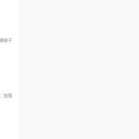
猪精子
：加强