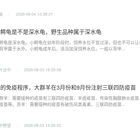
|
溪
2026-08-04 13:38:21
小鳄龟是不是深水龟，野生品种属于深水龟
鳄龟是深水龟。小鳄龟在幼年阶段时，饲养水位不宜过深，但也不可以让
背甲露于水外。小鳄龟成年后，适当加深饲养水位，一般以背甲...
|
叶丛中
2026-08-03 18:25:38
羊的免疫程序，大群羊在3月份和9月份注射三联四防疫苗
群羊：需要接种的疫苗有三联四防疫苗、羊痘疫苗、传染性胸膜肺炎疫苗
疫苗等。羔羊：需要接种的疫苗有破伤风类毒素、三联四防疫苗...
|
中野望
2026-08-03 14:26:32