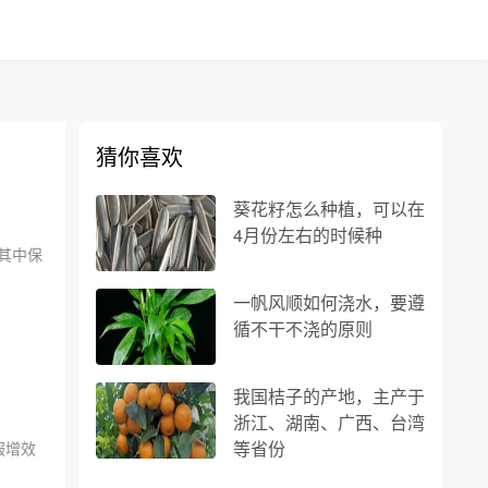
猜你喜欢
葵花籽怎么种植，可以在
4月份左右的时候种
其中保
一帆风顺如何浇水，要遵
循不干不浇的原则
我国桔子的产地，主产于
浙江、湖南、广西、台湾
等省份
服增效