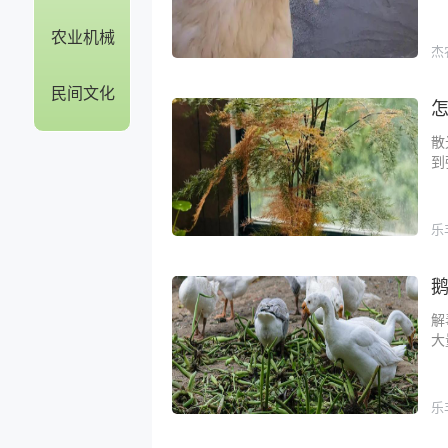
农业机械
杰
民间文化
散
到
乐
解
大
乐