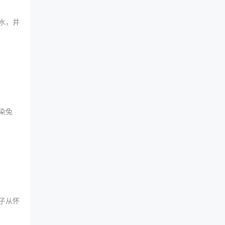
用水，并
染兔
子从怀