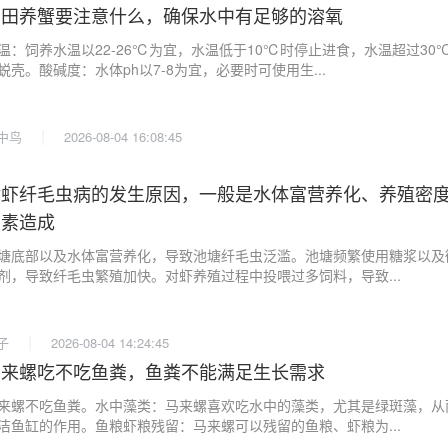
稻田养蟹要注意什么，确保水中有足够的溶氧
温：饲养水温以22-26℃为宜，水温低于10℃时停止进食，水温超过30
蜕壳。酸碱度：水体ph以7-8为宜，必要时可使用生...
|
中鸟
2026-08-04 16:08:45
对虾纤毛虫病的发生原因，一般是水体富营养化、养殖密
因素造成
塘底部以及水体富营养化，导致池塘纤毛虫泛滥。池塘频繁使用糖浆以及
剂，导致纤毛虫繁殖加快。对虾养殖过程中投喂过多饲料，导致...
|
子
2026-08-04 14:24:45
马来螺吃不吃鱼粪，鱼粪不能满足生长需求
来螺不吃鱼粪。水中藻类：马来螺喜欢吃水中的藻类，尤其是绿斑藻，从
洁鱼缸的作用。鱼粮虾粮残留：马来螺可以残留的鱼粮、虾粮为...