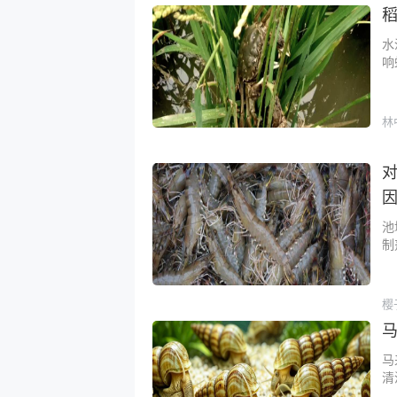
水
响
林
池
制
樱
马
清