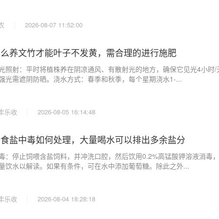
|
农
2026-08-07 11:52:00
怎么养文竹才能叶子不发黄，需合理的进行施肥
光照射：平时将植株养在阴凉通风、有散射光的地方，确保它见光4小时/
强光需遮阴防晒。浇水方式：春季和秋季，每个星期浇水1-...
|
丰乐收
2026-08-05 16:14:48
鹅食盐中毒如何处理，大量喝水可以排出多余盐分
毒：停止饲喂含盐饲料，并冲洗口腔，然后饮用0.2%高锰酸钾溶液消毒
量饮水以解读。如果有条件，可在水中添加葡萄糖。除此之外...
|
丰乐收
2026-08-04 18:28:18