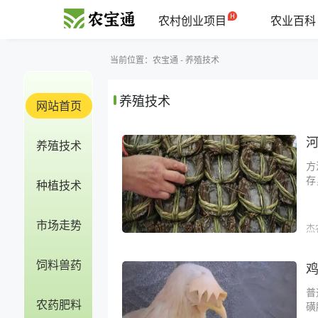
农村创业项目
农业百科
当前位置：
农宝通
-
养殖技术
养殖技术
网站首页
养殖技术
方
存
种植技术
市场走势
杰
饲料兽药
普
农药肥料
磺