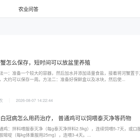
农业问答
河蟹怎么保存，短时间可以放盆里养殖
法一：准备一个较大的容器，然后加水并添加适量食盐，接着将河蟹置于
，大约可以保存一周。方法二：准备好保鲜盒以及冰块，然后使...
|
农
2026-08-07 14:22:44
鸡白冠病怎么用药治疗， 普通鸡可以饲喂泰灭净等药物
通鸡：拌料喂服泰灭净（每g泰灭净拌料2.5kg），连续饲喂5-7天，或口
胺嘧啶（每kg体重服用25mg），连喂3-4天。...