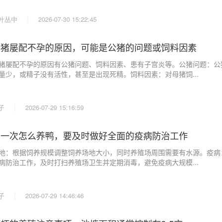
|
叶丛中
2026-07-30 15:22:45
母猪屡配不孕的原因，可能是公猪的问题或饲料因素
猪屡配不孕的原因有公猪问题、饲料因素、患有子宫炎等。公猪问题：公
量少，或精子没有活性，甚至是出现死精。饲料因素：对母猪饲...
|
子
2026-07-29 15:16:59
第一次怎么养鸭，要及时做好全面的疫病防治工作
地：根据饲养规模调整饲养场地大小，同时养殖场周围需要有水源。疫病
病防治工作，及时打扫养殖场卫生并定期消毒，避免疫病大规模...
|
子
2026-07-29 14:46:46