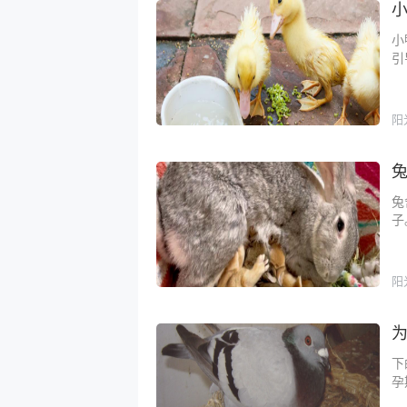
小
引
阳
兔
子
阳
下
孕