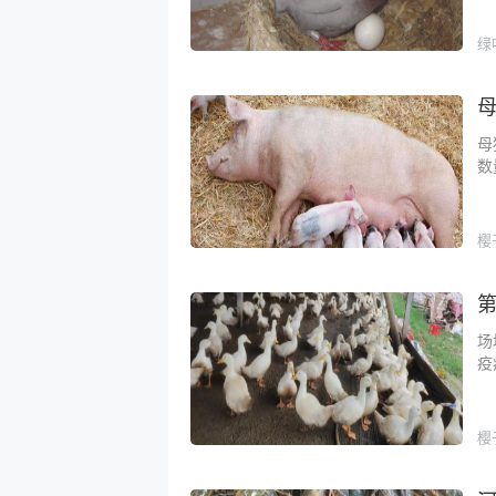
绿
母
数
樱
场
疫
樱