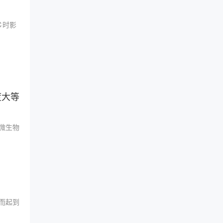
℃时影
度大等
微生物
而起到