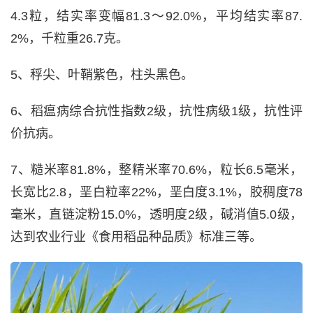
4.3粒，结实率变幅81.3～92.0%，平均结实率87.
2%，千粒重26.7克。
5、稃尖、叶鞘紫色，柱头黑色。
6、稻瘟病综合抗性指数2级，抗性病级1级，抗性评
价抗病。
7、糙米率81.8%，整精米率70.6%，粒长6.5毫米，
长宽比2.8，垩白粒率22%，垩白度3.1%，胶稠度78
毫米，直链淀粉15.0%，透明度2级，碱消值5.0级，
达到农业行业《食用稻品种品质》标准三等。