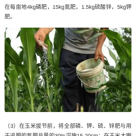
在每亩地4kg磷肥，15kg氮肥，1.5kg硫酸锌，5kg钾
肥。
（3）在玉米拔节前，将全部磷、钾、硫、锌肥与用
于追肥的氮肥总量的30%深施15-20cm；在玉米大喇