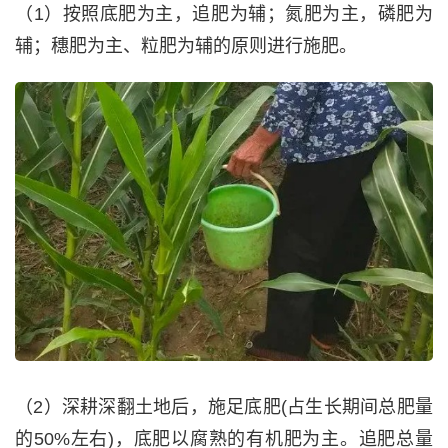
（1）按照底肥为主，追肥为辅；氮肥为主，磷肥为
辅；穗肥为主、粒肥为辅的原则进行施肥。
（2）深耕深翻土地后，施足底肥(占生长期间总肥量
的50%左右)，底肥以腐熟的有机肥为主。追肥总量