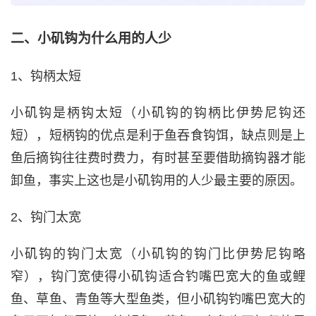
二、小矶钩为什么用的人少
1、钩柄太短
小矶钩是柄钩太短（小矶钩的钩柄比伊势尼钩还
短），短柄钩的优点是利于鱼吞食钩饵，缺点则是上
鱼后摘钩往往费时费力，有时甚至要借助摘钩器才能
卸鱼，事实上这也是小矶钩用的人少最主要的原因。
2、钩门太宽
小矶钩的钩门太宽（小矶钩的钩门比伊势尼钩略
窄），钩门宽使得小矶钩适合钓嘴巴宽大的鱼或鲤
鱼、草鱼、青鱼等大型鱼类，但小矶钩钓嘴巴宽大的