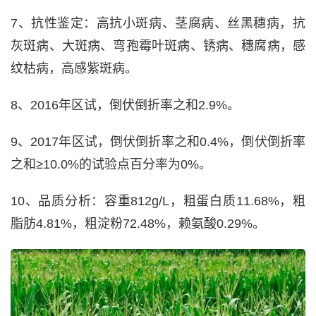
7、抗性鉴定：高抗小斑病、茎腐病、丝黑穗病，抗
灰斑病、大斑病、弯孢霉叶斑病、锈病、穗腐病，感
纹枯病，高感紫斑病。
8、2016年区试，倒伏倒折率之和2.9%。
9、2017年区试，倒伏倒折率之和0.4%，倒伏倒折率
之和≥10.0%的试验点百分率为0%。
10、品质分析：容重812g/L，粗蛋白质11.68%，粗
脂肪4.81%，粗淀粉72.48%，赖氨酸0.29%。