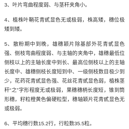
3、叶片弯曲程度弱、与茎秆夹角小。
4、植株叶鞘花青甙显色无或极弱，株高矮，穗位极
矮到矮。
5、散粉期中到晚，雄穗颖片除基部外花青甙显色
强、侧枝弯曲程度弱、与主轴的夹角中，雄穗最低位
侧枝以上的主轴长度中到长、最高位侧枝以上的主轴
长度中、雄穗侧枝长度短到中、一级侧枝数目极少到
少，花药花青甙显色强、花丝花青甙显色弱，植株茎
秆“之”字形程度无或极弱，果穗穗柄长度短，锥到筒
形穗，籽粒橙黄色偏硬粒型，穗轴颖片花青甙显色无
或极弱。
6、平均穗行数15.2行，行粒数35.5粒。