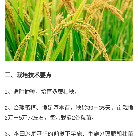
三、栽培技术要点
1、适时播种，培育多蘖壮秧。
2、合理密植、插足基本苗，秧龄30－35天，亩栽插
2万－5万穴左右，每穴栽插2谷粒苗。
3、本田施足基肥的前提下早施、重施分蘖肥和壮苗