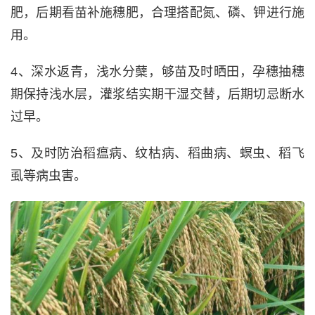
肥，后期看苗补施穗肥，合理搭配氮、磷、钾进行施
用。
4、深水返青，浅水分蘖，够苗及时晒田，孕穗抽穗
期保持浅水层，灌浆结实期干湿交替，后期切忌断水
过早。
5、及时防治稻瘟病、纹枯病、稻曲病、螟虫、稻飞
虱等病虫害。