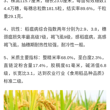
3、株高115.7厘米，穗长23.0厘米，每亩有效穗数1
4.4万穗，每穗总粒数181.5粒，结实率89.6%，千粒
重29.1克。
4、抗性：稻瘟病综合指数两年分别为2.9、3.8，穗
颈瘟损失率最高级7级，褐飞虱9级，感稻瘟病，高感
褐飞虱，抽穗期耐热性较强，耐冷性一般。
5、米质主要指标：整精米率68.0%，垩白度2.3%，
直链淀粉含量17.4%，胶稠度61毫米，碱消值6.8
级，长宽比3.1，达到农业行业《食用稻品种品质》
标准二级。