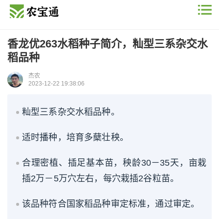
香龙优263水稻种子简介，籼型三系杂交水
稻品种
杰农
2023-12-22 19:38:06
籼型三系杂交水稻品种。
适时播种，培育多蘖壮秧。
合理密植、插足基本苗，秧龄30－35天，亩栽
插2万－5万穴左右，每穴栽插2谷粒苗。
该品种符合国家稻品种审定标准，通过审定。