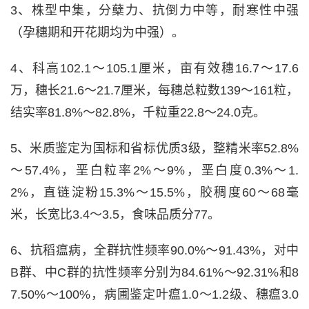
3、株型中集，分蘖力、抗倒力中等，耐寒性中强
（孕穗期和开花期均为中强）。
4、科高102.1～105.1厘米，亩有效穗16.7～17.6
万，穗长21.6～21.7厘米，每穗总粒数139～161粒，
结实率81.8%～82.8%，千粒重22.8～24.0克。
5、米质鉴定为国标和省标优质3级，整精米率52.8%
～57.4%，垩白粒率2%～9%，垩白度0.3%～1.
2%，直链淀粉15.3%～15.5%，胶稠度60～68毫
米，长宽比3.4～3.5，食味品质分77。
6、抗稻瘟病，全群抗性频率90.0%～91.43%，对中
B群、中C群的抗性频率分别为84.61%～92.31%和8
7.50%～100%，病圃鉴定叶瘟1.0～1.2级、穗瘟3.0