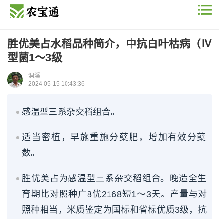
胜优美占水稻品种简介，中抗白叶枯病（Ⅳ
型菌1～3级
洞溪
2024-05-15 10:43:36
感温型三系杂交稻组合。
适当密植，早施重施分蘖肥，增加有效分蘖
数。
胜优美占为感温型三系杂交稻组合。晚造全生
育期比对照种广8优2168短1～3天。产量与对
照种相当，米质鉴定为国标和省标优质3级，抗