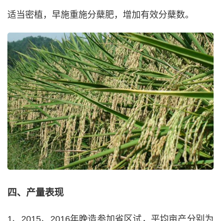
适当密植，早施重施分蘖肥，增加有效分蘖数。
四、产量表现
1、2015、2016年晚造参加省区试，平均亩产分别为