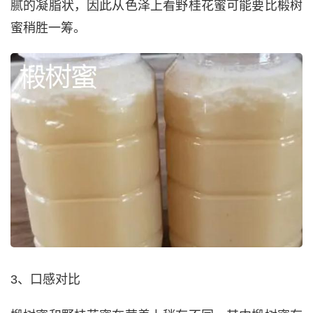
腻的凝脂状，因此从色泽上看野桂花蜜可能要比椴树
蜜稍胜一筹。
3、口感对比