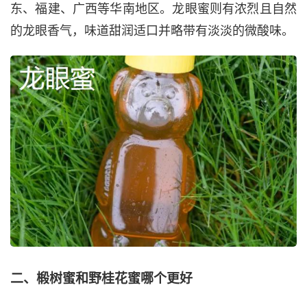
东、福建、广西等华南地区。龙眼蜜则有浓烈且自然
的龙眼香气，味道甜润适口并略带有淡淡的微酸味。
二、椴树蜜和野桂花蜜哪个更好