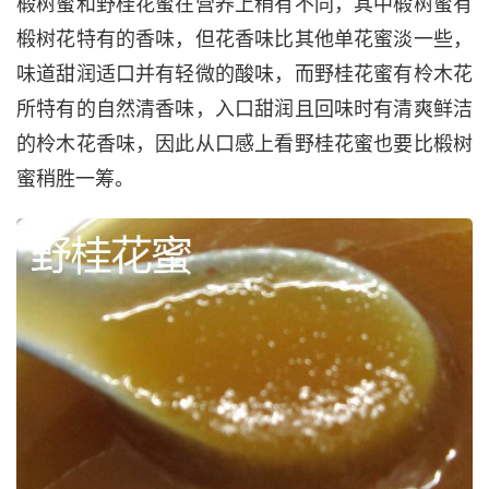
椴树蜜和野桂花蜜在营养上稍有不同，其中椴树蜜有
椴树花特有的香味，但花香味比其他单花蜜淡一些，
味道甜润适口并有轻微的酸味，而野桂花蜜有柃木花
所特有的自然清香味，入口甜润且回味时有清爽鲜洁
的柃木花香味，因此从口感上看野桂花蜜也要比椴树
蜜稍胜一筹。