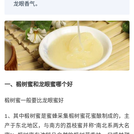
龙眼香气。
一、椴树蜜和龙眼蜜哪个好
椴树蜜一般要比龙眼蜜好
1、其中椴树蜜是蜜蜂采集椴树蜜花蜜酿制成的，主
产于东北地区，与南方的荔枝蜜并称“南北系两大名