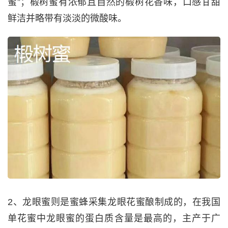
蜜”；椴树蜜有浓郁且自然的椴树花香味，口感甘甜
鲜洁并略带有淡淡的微酸味。
2、龙眼蜜则是蜜蜂采集龙眼花蜜酿制成的，在我国
单花蜜中龙眼蜜的蛋白质含量是最高的，主产于广