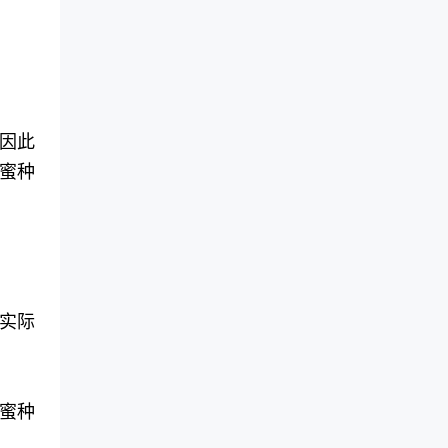
因此
蜜种
实际
蜜种