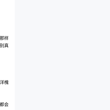
那样
别真
洋槐
都会