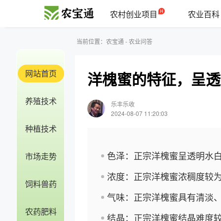
农村创业项目
农业百科
当前位置：
农宝通
-
农业问答
网站首页
洋槐蜜的特征，呈透
养殖技术
乐丰乐收
2024-08-07 11:20:03
种植技术
色泽：正宗洋槐蜜呈透明水
市场走势
浓度：正宗洋槐蜜浓稠度较
饲料兽药
气味：正宗洋槐蜜具有清淡
农药肥料
结晶：正宗洋槐蜜结晶难度