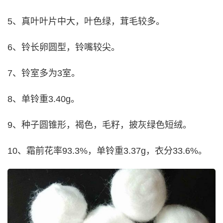
5、真叶叶片中大，叶色绿，茸毛较多。
6、铃长卵圆型，铃嘴较尖。
7、铃室多为3室。
8、单铃重3.40g。
9、种子圆锥形，褐色，毛籽，披灰绿色短绒。
10、霜前花率93.3%，单铃重3.37g，衣分33.6%。