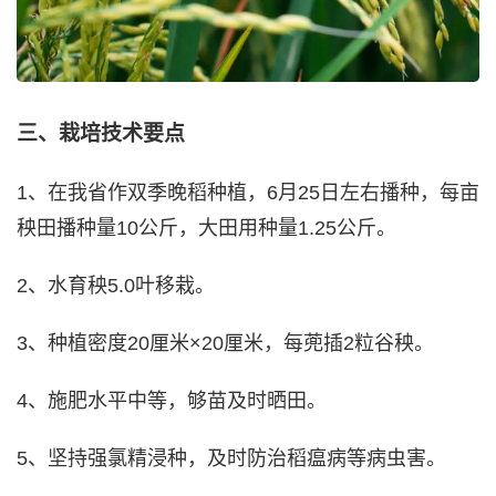
三、栽培技术要点
1、在我省作双季晚稻种植，6月25日左右播种，每亩
秧田播种量10公斤，大田用种量1.25公斤。
2、水育秧5.0叶移栽。
3、种植密度20厘米×20厘米，每蔸插2粒谷秧。
4、施肥水平中等，够苗及时晒田。
5、坚持强氯精浸种，及时防治稻瘟病等病虫害。