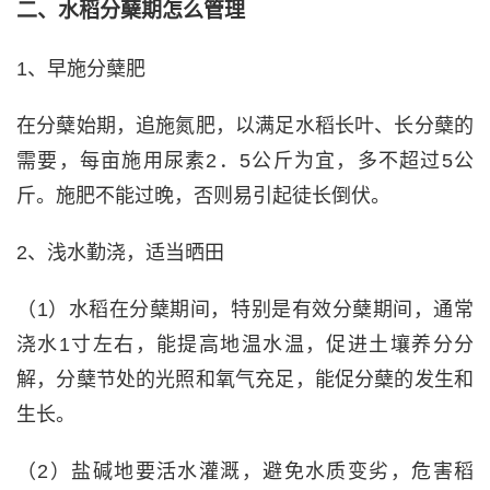
二、水稻分蘖期怎么管理
1、早施分蘖肥
在分蘖始期，追施氮肥，以满足水稻长叶、长分蘖的
需要，每亩施用尿素2．5公斤为宜，多不超过5公
斤。施肥不能过晚，否则易引起徒长倒伏。
2、浅水勤浇，适当晒田
（1）水稻在分蘖期间，特别是有效分蘖期间，通常
浇水1寸左右，能提高地温水温，促进土壤养分分
解，分蘖节处的光照和氧气充足，能促分蘖的发生和
生长。
（2）盐碱地要活水灌溉，避免水质变劣，危害稻