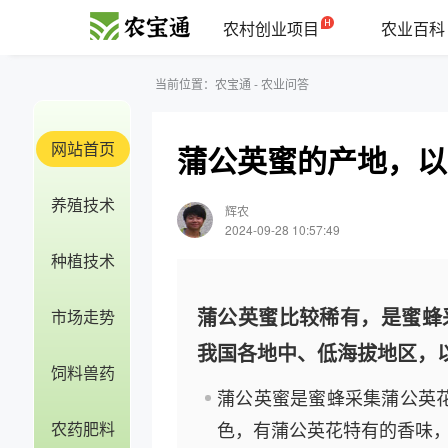
农村创业项目
农业百科
当前位置：
农宝通
-
农业问答
网站首页
蒲公英蜜的产地，以
养殖技术
辉农
2024-09-28 10:57:49
种植技术
蒲公英蜜比较稀有，是蜜蜂
市场走势
我国各地中、低海拔地区，
饲料兽药
蒲公英蜜是蜜蜂采集蒲公英
色，有蒲公英花特有的香味，
农药肥料