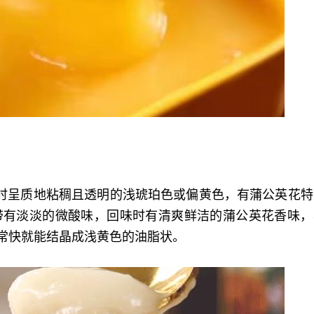
时呈质地粘稠且透明的浅琥珀色或偏黄色，有蒲公英花特
带有淡淡的微酸味，回味时有清爽鲜洁的蒲公英花香味，
非常快就能结晶成浅黄色的油脂状。