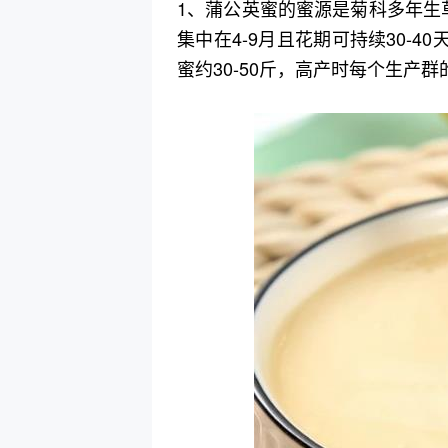
1、蒲公英蜜的蜜源是菊科多年生
集中在4-9月且花期可持续30-4
蜜约30-50斤，高产时每个生产