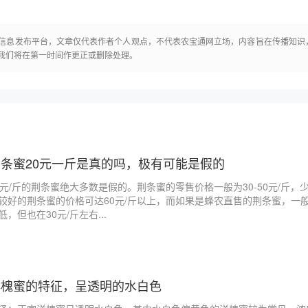
信息发布平台，文章仅代表作者个人观点，不代表农宝通网立场，内容旨在传播知识
我们将在第一时间作更正或删除处理。
荆条蜜20元一斤是真的吗，极有可能是假的
0元/斤的荆条蜜绝大多数是假的。荆条蜜的零售价格一般为30-50元/斤，
较好的荆条蜜的价格可达60元/斤以上，而如果是蜂农直售的荆条蜜，一
低，但也在30元/斤左右...
洋槐蜜的特征，呈透明的水白色