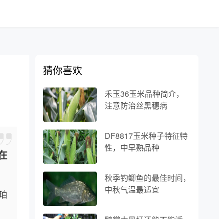
猜你喜欢
中
禾玉36玉米品种简介，
注意防治丝黑穗病
DF8817玉米种子特征特
性，中早熟品种
在
秋季钓鲫鱼的最佳时间，
中秋气温最适宜
珀