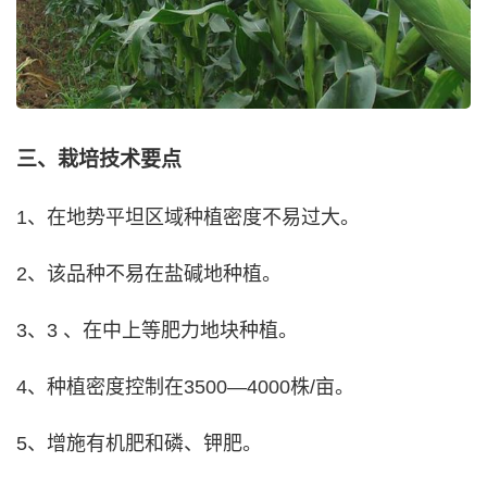
三、栽培技术要点
1、在地势平坦区域种植密度不易过大。
2、该品种不易在盐碱地种植。
3、3 、在中上等肥力地块种植。
4、种植密度控制在3500—4000株/亩。
5、增施有机肥和磷、钾肥。