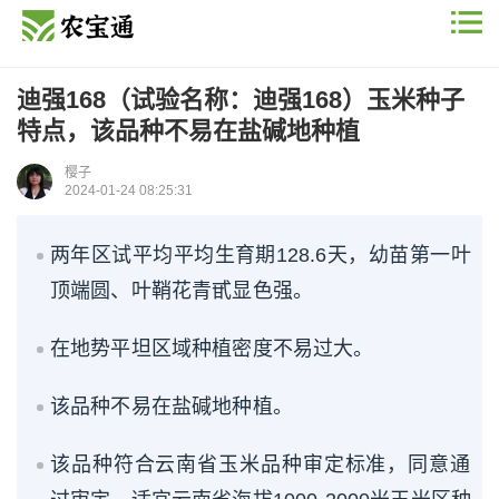
迪强168（试验名称：迪强168）玉米种子
特点，该品种不易在盐碱地种植
樱子
2024-01-24 08:25:31
两年区试平均平均生育期128.6天，幼苗第一叶
顶端圆、叶鞘花青甙显色强。
在地势平坦区域种植密度不易过大。
该品种不易在盐碱地种植。
该品种符合云南省玉米品种审定标准，同意通