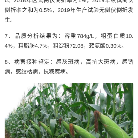
6、2018年区试倒伏倒折率为1%，2019年续试倒伏
倒折率之和为0.5%，2019年生产试验无倒伏倒折发
生。
7、品质分析结果为：容重784g/L，粗蛋白质10.
4%，粗脂肪4.7%，粗淀粉72.08，赖氨酸0.30%。
8、病害接种鉴定：感灰斑病，高抗大斑病，感锈
病，感纹枯病，抗穗腐病。