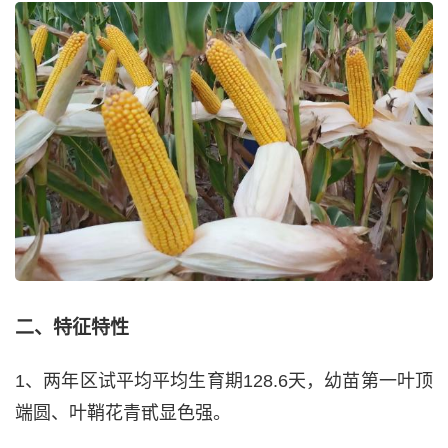
二、特征特性
1、两年区试平均平均生育期128.6天，幼苗第一叶顶
端圆、叶鞘花青甙显色强。