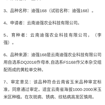
3、品种名称：迪强168（试验名称：迪强168）。
4、申请者：云南迪强农业科技有限公司。
5、育种者：云南迪强农业科技有限公司，（李
强）。
6、品种来源：迪强168是云南迪强农业科技有限公司
用自选系DQ2016作母本,自选系FS168作父本杂交组
配而成的黄粒单交种。
7、审定意见：该品种符合云南省玉米品种审定标
准，同意通过审定。适宜云南省海拔1000-2000米玉
米区种植。在灰斑病、锈病、纹枯病高发区慎用。