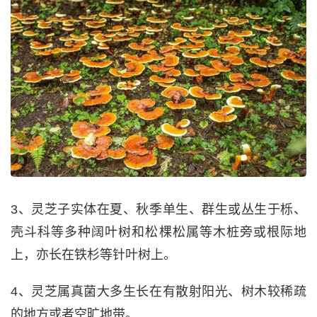
3、灵芝子实体在夏、秋季单生、群生或丛生于栎、
壳斗科等多种阔叶树和松棵松属等木桩旁或根际地
上，亦长在铁杉等针叶树上。
4、灵芝属真菌大多生长在有散射阳光、树木较稀疏
的地方或者空旷地带。