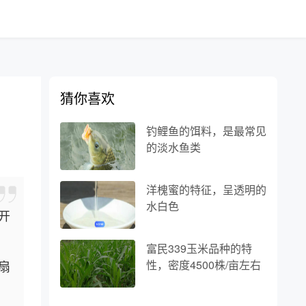
猜你喜欢
钓鲤鱼的饵料，是最常见
的淡水鱼类
洋槐蜜的特征，呈透明的
水白色
开
富民339玉米品种的特
扇
性，密度4500株/亩左右