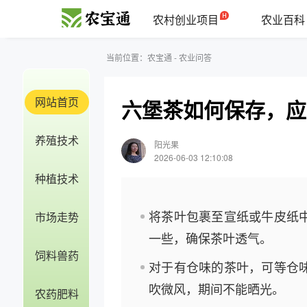
农村创业项目
农业百科
当前位置：
农宝通
-
农业问答
网站首页
六堡茶如何保存，应
养殖技术
阳光果
2026-06-03 12:10:08
种植技术
将茶叶包裹至宣纸或牛皮纸
市场走势
一些，确保茶叶透气。
饲料兽药
对于有仓味的茶叶，可等仓
吹微风，期间不能晒光。
农药肥料