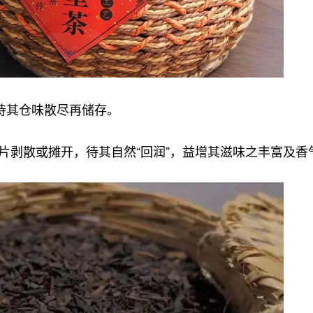
待其仓味散尽再储存。
将茶片剥散或摊开，待其自然“回润”，益增其滋味之丰富及香