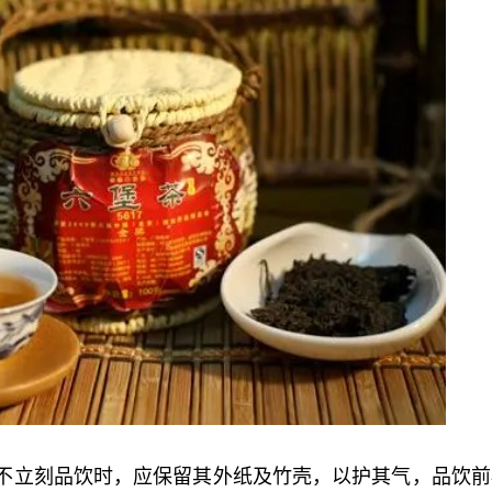
如不立刻品饮时，应保留其外纸及竹壳，以护其气，品饮前